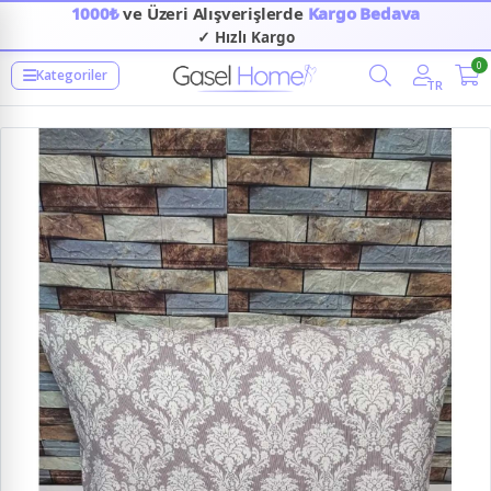
1000₺
ve Üzeri Alışverişlerde
Kargo Bedava
✓ Hızlı Kargo
0
Kategoriler
TR