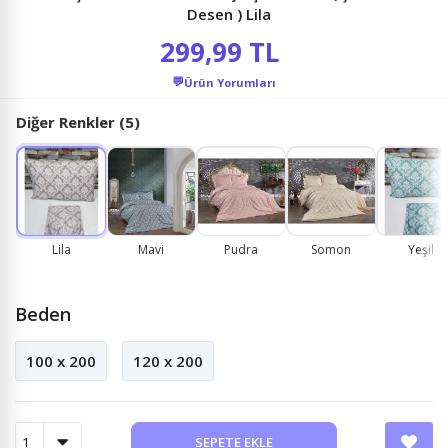
Desen ) Lila
299,99 TL
💬
Ürün Yorumları
Diğer Renkler (5)
Lila
Mavi
Pudra
Somon
Yeşil
Beden
100 x 200
120 x 200
SEPETE EKLE