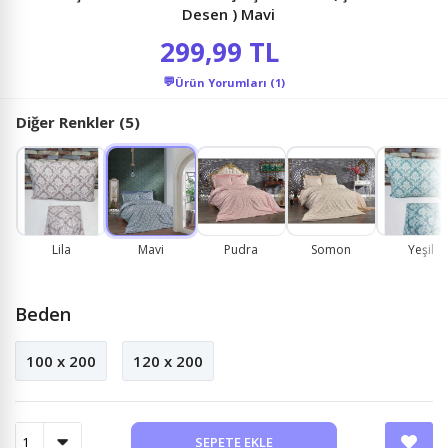
Desen ) Mavi
299,99 TL
💬
Ürün Yorumları (1)
Diğer Renkler (5)
Lila
Mavi
Pudra
Somon
Yeşil
Beden
100 x 200
120 x 200
SEPETE EKLE