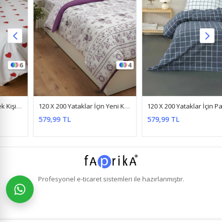
4
3
120 X 200 Yataklar İçin Yeni Kanaviçe Gül Desen Pamuklu Nevresim Takımı Mor
120 X 200 Yataklar İçin Pamuklu Ekose Nevresim Takımı Kareli Antrasit
579,99 TL
579,99 TL
Profesyonel
e-ticaret
sistemleri ile hazırlanmıştır.