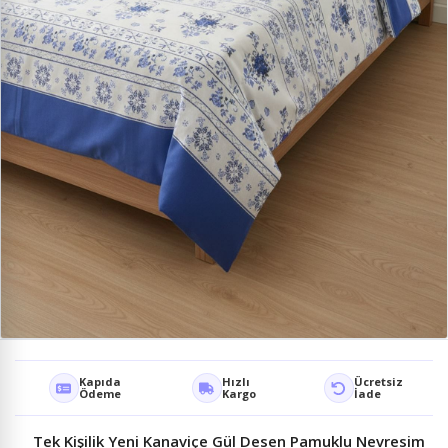
Kapıda
Hızlı
Ücretsiz
Ödeme
Kargo
İade
Tek Kişilik Yeni Kanaviçe Gül Desen Pamuklu Nevresim