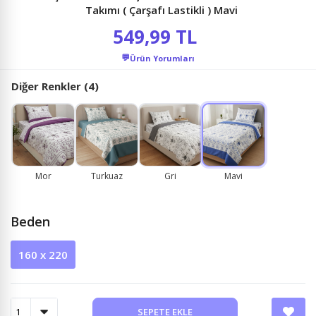
Takımı ( Çarşafı Lastikli ) Mavi
549,99 TL
💬
Ürün Yorumları
Diğer Renkler (4)
Mor
Turkuaz
Gri
Mavi
Beden
160 x 220
SEPETE EKLE