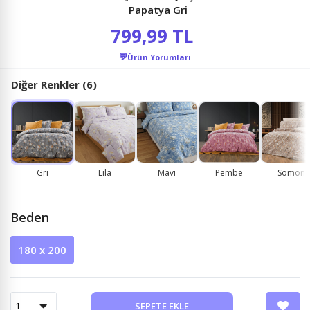
Papatya Gri
799,99 TL
💬
Ürün Yorumları
Diğer Renkler (6)
Gri
Lila
Mavi
Pembe
Somon
Beden
180 x 200
SEPETE EKLE