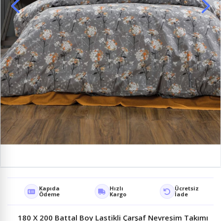
Kapıda
Hızlı
Ücretsiz
Ödeme
Kargo
İade
180 X 200 Battal Boy Lastikli Çarşaf Nevresim Takımı