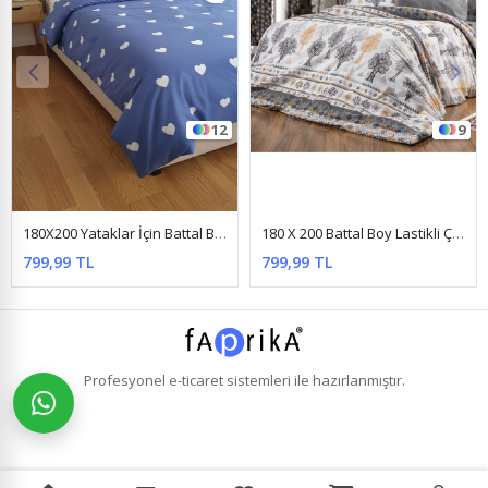
12
9
180X200 Yataklar İçin Battal Boy Nevresim Takımı ( Çarşafı Lastikli ) Mavi Kalp
180 X 200 Battal Boy Lastikli Çarşaf Ağaç Desen Nevresim Takımı Gri
180 
799,99 TL
799,99 TL
Profesyonel
e-ticaret
sistemleri ile hazırlanmıştır.