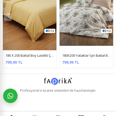
12
9
180X200 Yataklar İçin Battal Boy Nevresim Takımı ( Çarşafı Lastikli ) Kelebek Yeşil
180 X 200 Battal Boy Lastikli Çarşaf Ağaç Desen Nevresim Takımı Gri
799,99 TL
799,99 TL
Profesyonel
e-ticaret
sistemleri ile hazırlanmıştır.