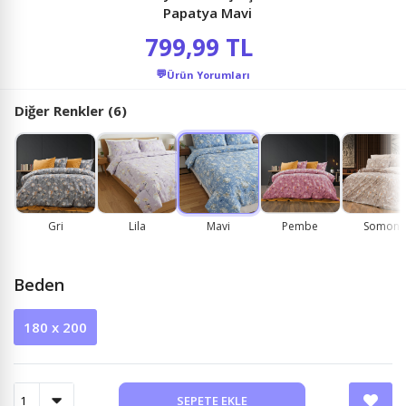
Papatya Mavi
799,99 TL
💬
Ürün Yorumları
Diğer Renkler (6)
Gri
Lila
Mavi
Pembe
Somon
Beden
180 x 200
SEPETE EKLE