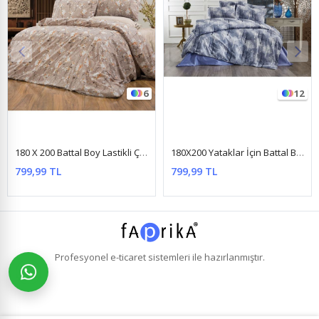
6
12
16
vresim Takımı Papatya Somon
180X200 Yataklar İçin Battal Boy Nevresim Takımı ( Çarşafı Lastikli ) Yeni Mavi Ağaç
180 X 200 Yataklar İçin Battal Boy Çizgili Pamuk Saten Nevresim Takımı Pudra
799,99 TL
1.499,99 TL
%10
1.349,99 TL
Profesyonel
e-ticaret
sistemleri ile hazırlanmıştır.