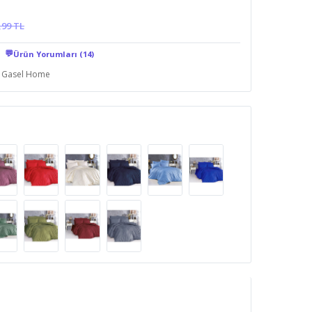
,99 TL
💬
Ürün Yorumları (14)
Gasel Home