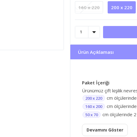
160 x 220
200 x 220
Ürün Açıklaması
Paket İçeriği
Ürünümüz çift kişilik nevr
cm ölçülerinde
200 x 220
cm ölçülerinde 
160 x 200
cm ölçülerinde 2 
50 x 70
Devamını Göster