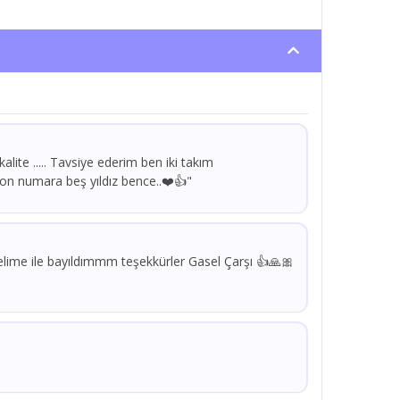
lite ..... Tavsiye ederim ben iki takım
 on numara beş yıldız bence..❤️👍"
lime ile bayıldımmm teşekkürler Gasel Çarşı 👍🙏🎀