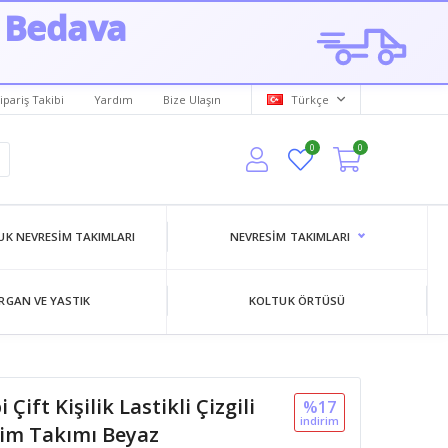
 Bedava
ipariş Takibi
Yardım
Bize Ulaşın
Türkçe
0
0
K NEVRESIM TAKIMLARI
NEVRESIM TAKIMLARI
RGAN VE YASTIK
KOLTUK ÖRTÜSÜ
i Çift Kişilik Lastikli Çizgili
%17
i̇ndi̇ri̇m
im Takımı Beyaz