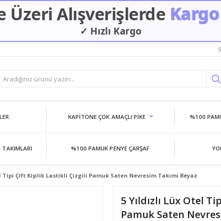
 Üzeri Alışverişlerde
Kargo
✓ Hızlı Kargo
S
LER
KAPITONE ÇOK AMAÇLI PIKE
%100 PAMU
 TAKIMLARI
%100 PAMUK PENYE ÇARŞAF
YO
el Tipi Çift Kişilik Lastikli Çizgili Pamuk Saten Nevresim Takımı Beyaz
5 Yıldızlı Lüx Otel Tip
Pamuk Saten Nevres