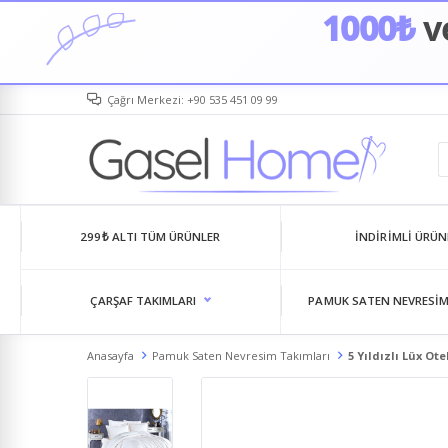
1000₺
ve
Çağrı Merkezi: +90 535 451 09 99
299₺ ALTI TÜM ÜRÜNLER
İNDIRIMLI ÜRÜN
ÇARŞAF TAKIMLARI
PAMUK SATEN NEVRESIM
Anasayfa
Pamuk Saten Nevresim Takımları
5 Yıldızlı Lüx Ot