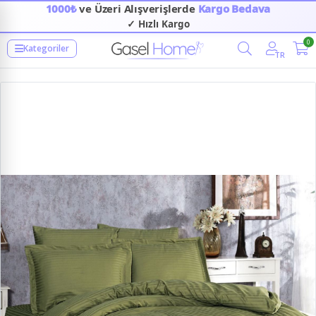
1000₺
ve Üzeri Alışverişlerde
Kargo Bedava
✓ Hızlı Kargo
0
Kategoriler
TR