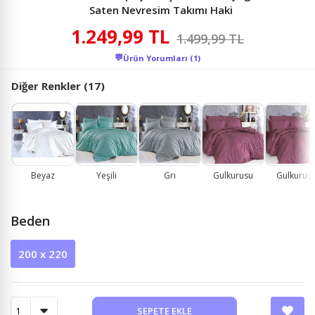
Saten Nevresim Takımı Haki
1.249,99 TL
1.499,99 TL
💬
Ürün Yorumları (1)
Diğer Renkler (17)
Beyaz
Yeşili
Grı
Gulkurusu
Gulkurus
Beden
200 x 220
SEPETE EKLE