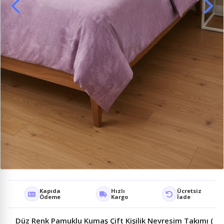
Kapıda
Hızlı
Ücretsiz
Ödeme
Kargo
İade
Düz Renk Pamuklu Kumaş Çift Kişilik Nevresim Takımı (