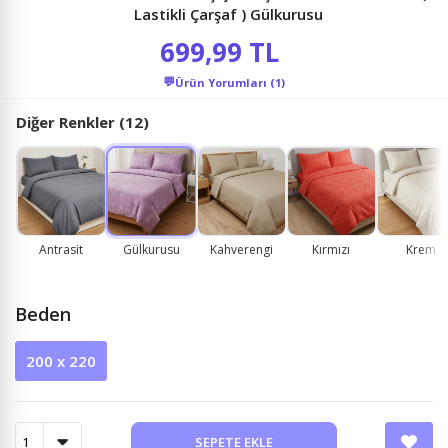
Lastikli Çarşaf ) Gülkurusu
699,99 TL
💬
Ürün Yorumları (1)
Diğer Renkler (12)
Antrasit
Gülkurusu
Kahverengi
Kırmızı
Krem
Beden
200 x 220
SEPETE EKLE