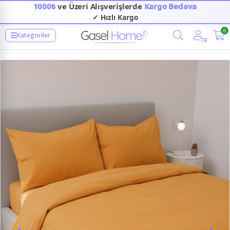
1000₺
ve Üzeri Alışverişlerde
Kargo Bedava
✓ Hızlı Kargo
0
Kategoriler
TR