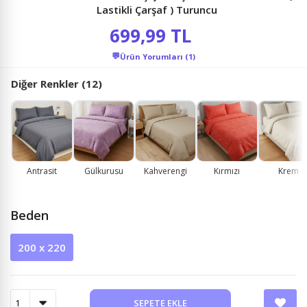
Lastikli Çarşaf ) Turuncu
699,99 TL
💬
Ürün Yorumları (1)
Diğer Renkler (12)
Antrasit
Gülkurusu
Kahverengi
Kırmızı
Krem
Beden
200 x 220
SEPETE EKLE