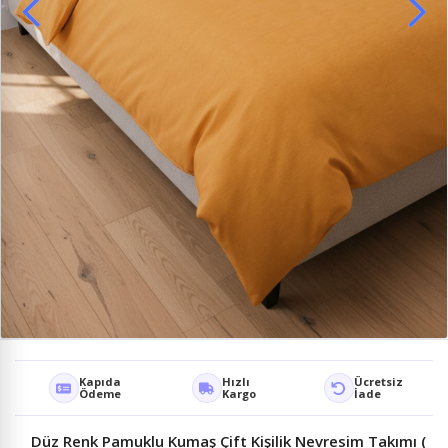
Kapıda
Hızlı
Ücretsiz
Ödeme
Kargo
İade
Düz Renk Pamuklu Kumaş Çift Kişilik Nevresim Takımı (