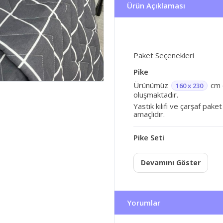
Ürün Açıklaması
Paket Seçenekleri
Pike
Ürünümüz
cm ö
160 x 230
oluşmaktadır.
Yastık kılıfı ve çarşaf pake
amaçlıdır.
Pike Seti
Devamını Göster
Yorumlar