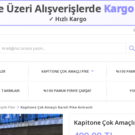
 Üzeri Alışverişlerde
Kargo
✓ Hızlı Kargo
✓ Güvenilir Alışveriş
S
LER
KAPITONE ÇOK AMAÇLI PIKE
%100 PAMU
 TAKIMLARI
%100 PAMUK PENYE ÇARŞAF
YO
şilik Pike
Kapitone Çok Amaçlı Kareli Pike Antrasit
Kapitone Çok Amaçlı 