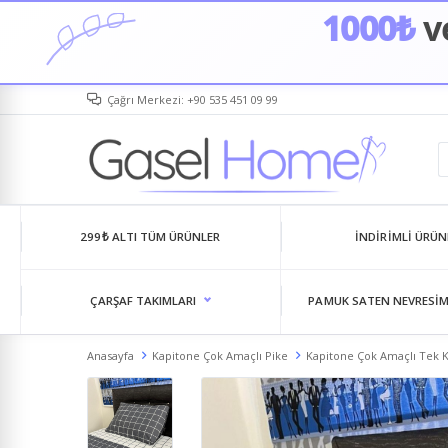
1000₺
ve
Çağrı Merkezi: +90 535 451 09 99
299₺ ALTI TÜM ÜRÜNLER
İNDIRIMLI ÜRÜN
ÇARŞAF TAKIMLARI
PAMUK SATEN NEVRESIM
Anasayfa
Kapitone Çok Amaçlı Pike
Kapitone Çok Amaçlı Tek Ki