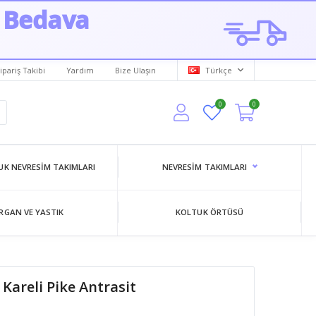
 Bedava
ipariş Takibi
Yardım
Bize Ulaşın
Türkçe
0
0
K NEVRESIM TAKIMLARI
NEVRESIM TAKIMLARI
RGAN VE YASTIK
KOLTUK ÖRTÜSÜ
Kareli Pike Antrasit