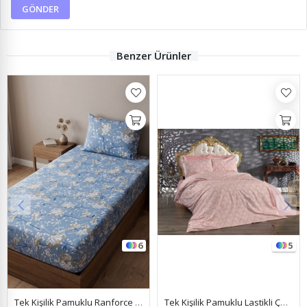
GÖNDER
Benzer Ürünler
5
4
Tek Kişilik Pamuklu Lastikli Çarşaf Takımı ( Şal-Damaks Desen ) Pudra
Pamuklu Ranforce Kumaş Tek Kişilik Lastikli Çarşaf Takımı (100X200 & 120X200) Kelebek Mavi