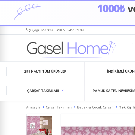
1000₺
ve
Çağrı Merkezi: +90 535 451 09 99
299₺ ALTI TÜM ÜRÜNLER
İNDIRIMLI ÜRÜN
ÇARŞAF TAKIMLARI
PAMUK SATEN NEVRESIM
Anasayfa
Çarşaf Takımları
Bebek & Çocuk Çarşafı
Tek Kişil