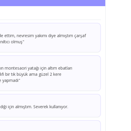
e ettim, nevresim yakımı diye almıştım çarşaf
nıltıcı olmuş"
mın montesaori yatağı için altım ebatları
ılıfı bir tık büyük ama güzel 2 kere
e yapmadı"
ği için almıştım. Severek kullanıyor.