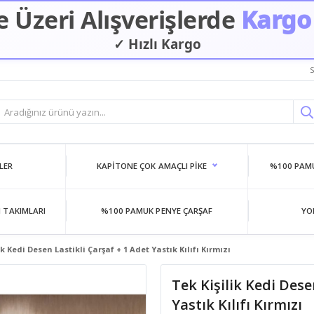
 Üzeri Alışverişlerde
Kargo
✓ Hızlı Kargo
✓ Güvenilir Alışveriş
S
LER
KAPITONE ÇOK AMAÇLI PIKE
%100 PAMU
 TAKIMLARI
%100 PAMUK PENYE ÇARŞAF
YO
ik Kedi Desen Lastikli Çarşaf + 1 Adet Yastık Kılıfı Kırmızı
Tek Kişilik Kedi Dese
Yastık Kılıfı Kırmızı