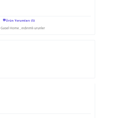
💬
Ürün Yorumları (5)
Gasel Home
,
ındırımlı urunler