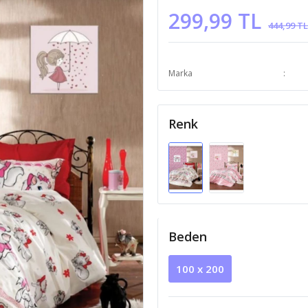
299,99 TL
444,99 TL
Marka
Renk
Beden
100 x 200