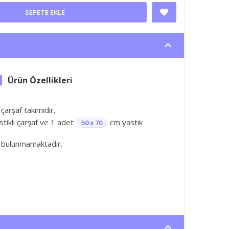
SEPETE EKLE
 çarşaf takımıdır.
astikli çarşaf ve 1 adet
cm yastık
50 x 70
 bulunmamaktadır.