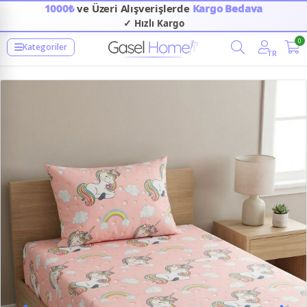
1000₺
ve Üzeri Alışverişlerde
Kargo Bedava
✓ Hızlı Kargo
0
Kategoriler
TR