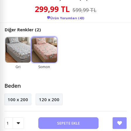
299,99 TL
599,99 TL
💬
Ürün Yorumları (43)
Diğer Renkler (2)
Gri
Somon
Beden
100 x 200
120 x 200
SEPETE EKLE