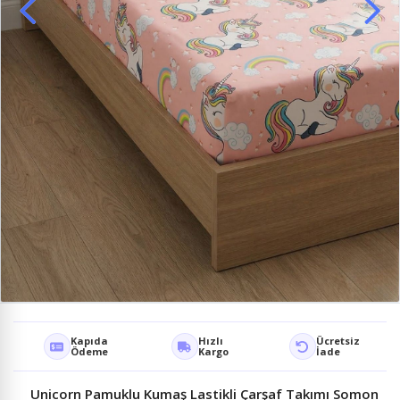
Kapıda
Hızlı
Ücretsiz
Ödeme
Kargo
İade
Unicorn Pamuklu Kumaş Lastikli Çarşaf Takımı Somon