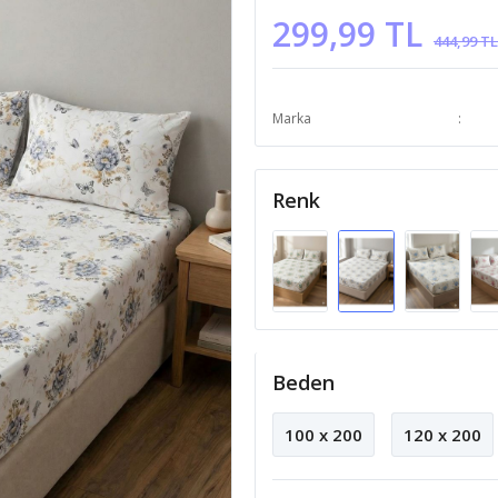
299,99 TL
444,99 TL
Marka
Renk
Beden
100 x 200
120 x 200