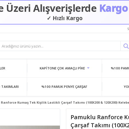
 Üzeri Alışverişlerde
Kargo
✓ Hızlı Kargo
✓ Güvenilir Alışveriş
S
LER
KAPITONE ÇOK AMAÇLI PIKE
%100 PAMU
 TAKIMLARI
%100 PAMUK PENYE ÇARŞAF
YO
Ranforce Kumaş Tek Kişilik Lastikli Çarşaf Takımı (100X200 & 120X200) Keleb
Pamuklu Ranforce Kum
Çarşaf Takımı (100X2