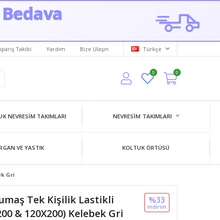
 Bedava
ipariş Takibi
Yardım
Bize Ulaşın
Türkçe
0
0
K NEVRESIM TAKIMLARI
NEVRESIM TAKIMLARI
RGAN VE YASTIK
KOLTUK ÖRTÜSÜ
ek Gri
aş Tek Kişilik Lastikli
%33
i̇ndi̇ri̇m
00 & 120X200) Kelebek Gri