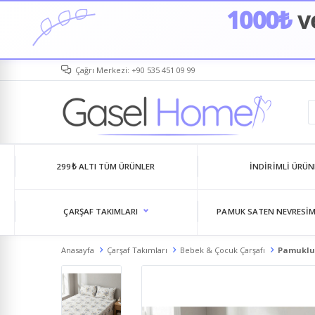
1000₺
ve
Çağrı Merkezi: +90 535 451 09 99
299₺ ALTI TÜM ÜRÜNLER
İNDIRIMLI ÜRÜN
ÇARŞAF TAKIMLARI
PAMUK SATEN NEVRESIM
Anasayfa
Çarşaf Takımları
Bebek & Çocuk Çarşafı
Pamuklu 