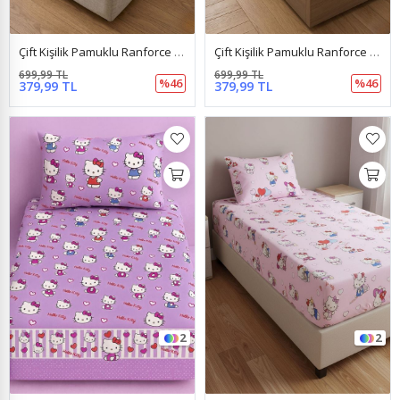
Çift Kişilik Pamuklu Ranforce Kumaş Lastikli Çarşaf Takımı Papatya Somon
Çift Kişilik Pamuklu Ranforce Kumaş Lastikli Çarşaf Takımı Papatya Yeşil
699,99 TL
699,99 TL
%46
%46
379,99 TL
379,99 TL
2
2