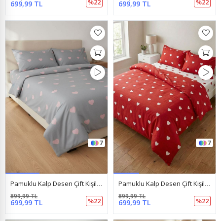
%22
%22
699,99 TL
699,99 TL
7
7
Pamuklu Kalp Desen Çift Kişilik Nevresim Takımı (Çarşafı Lastikli) Gri
Pamuklu Kalp Desen Çift Kişilik Nevresim Takımı (Çarşafı Lastikli) Kırmızı
899,99 TL
899,99 TL
%22
%22
699,99 TL
699,99 TL