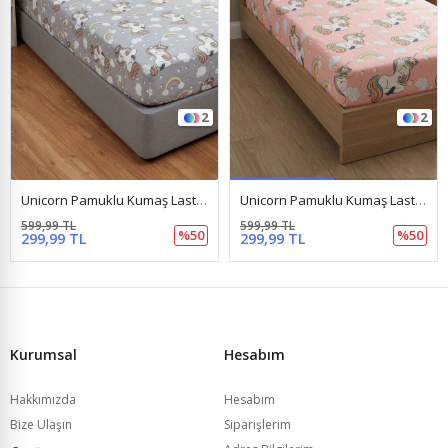
2
2
Unicorn Pamuklu Kumaş Lastikli Çarşaf Takımı Gri
Unicorn Pamuklu Kumaş Lastikli Çarşaf Takımı Somon
599,99 TL
599,99 TL
%50
%50
299,99 TL
299,99 TL
Kurumsal
Hesabım
Hakkımızda
Hesabım
Bize Ulaşın
Siparişlerim