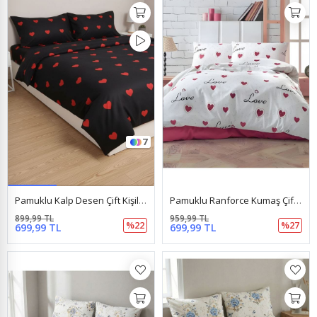
7
Pamuklu Kalp Desen Çift Kişilik Nevresim Takımı (Çarşafı Lastikli) Siyah
Pamuklu Ranforce Kumaş Çift Kişilik Nevresim Takımı ( Çarşafı Lastikli ) Love Desen
899,99 TL
959,99 TL
%22
%27
699,99 TL
699,99 TL