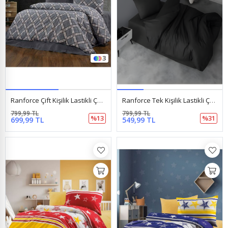
3
Ranforce Çift Kişilik Lastikli Çarşaflı Nevresim Takımı Yeni Kare Siyah
Ranforce Tek Kişilik Lastikli Çarşaflı Nevresim Takımı Simple Siyah
799,99 TL
799,99 TL
%13
%31
699,99 TL
549,99 TL