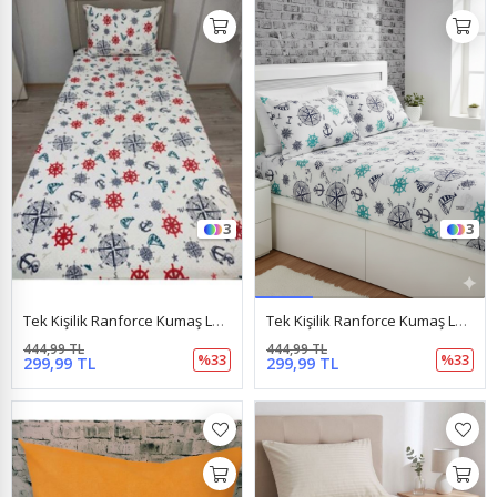
3
3
Tek Kişilik Ranforce Kumaş Lastikli Çarşaf + 1 Ad. Kapaklı Yastık Kılıfı Denizci Kırmızı
Tek Kişilik Ranforce Kumaş Lastikli Çarşaf + 1 Ad. Kapaklı Yastık Kılıfı Denizci Mavi
444,99 TL
444,99 TL
%33
%33
299,99 TL
299,99 TL