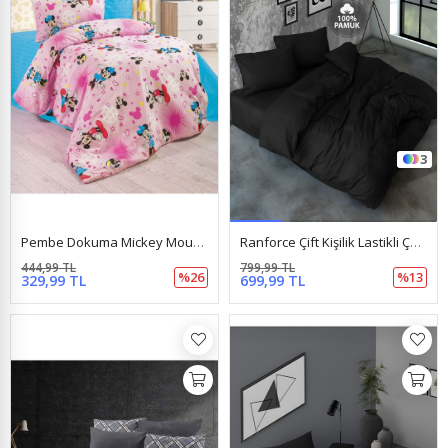
3
Pembe Dokuma Mickey Mouse Lastikli Çarşaf Ara Boy 120X200 Cm 1 Adet Yastık Kılıfı Pembe
Ranforce Çift Kişilik Lastikli Çarşaflı Nevresim Takımı Simple Siyah
444,99 TL
799,99 TL
%26
%13
329,99 TL
699,99 TL