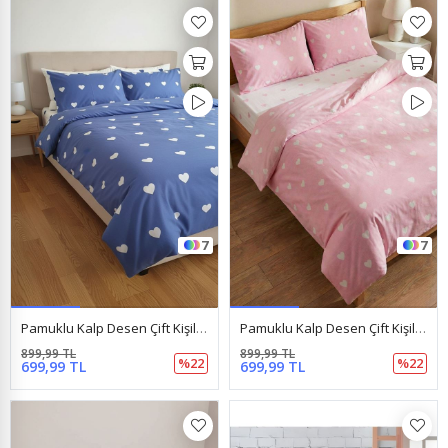
7
7
Pamuklu Kalp Desen Çift Kişilik Nevresim Takımı (Çarşafı Lastikli) Mavi
Pamuklu Kalp Desen Çift Kişilik Nevresim Takımı (Çarşafı Lastikli) Pembe
899,99 TL
899,99 TL
%22
%22
699,99 TL
699,99 TL