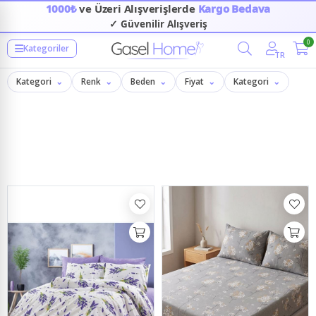
1000₺
ve Üzeri Alışverişlerde
Kargo Bedava
✓ 14 Gün Ücretsiz İade
✓ Kapıda Nakit/Kart İle Ödeme
0
Filtrele
Kategoriler
TR
Kategori
Renk
Beden
Fiyat
Kategori