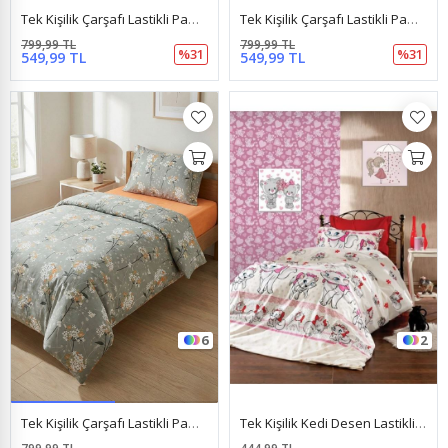
Tek Kişilik Çarşafı Lastikli Pamuklu Ranforce Kumaş Nevresim Takımı Papatya Pembe
Tek Kişilik Çarşafı Lastikli Pamuklu Ranforce Kumaş Nevresim Takımı Papatya Somon
799,99 TL
799,99 TL
%31
%31
549,99 TL
549,99 TL
6
2
Tek Kişilik Çarşafı Lastikli Pamuklu Ranforce Kumaş Nevresim Takımı Papatya Yeşil
Tek Kişilik Kedi Desen Lastikli Çarşaf + 1 Adet Yastık Kılıfı Kırmızı