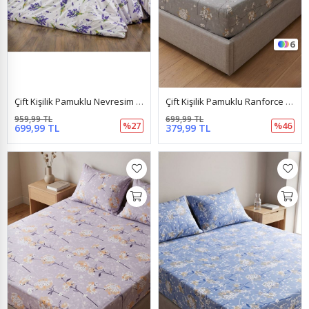
6
Çift Kişilik Pamuklu Nevresim Takımı Lavanta
Çift Kişilik Pamuklu Ranforce Kumaş Lastikli Çarşaf Takımı Papatya Gri
959,99 TL
699,99 TL
%27
%46
699,99 TL
379,99 TL