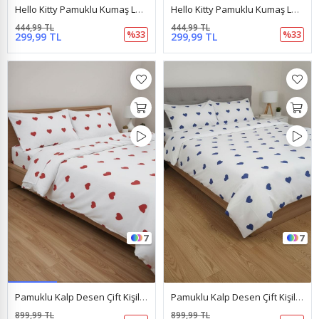
Hello Kitty Pamuklu Kumaş Lastikli Çarşaf Takımı Lila
Hello Kitty Pamuklu Kumaş Lastikli Çarşaf Takımı Pembe
444,99 TL
444,99 TL
%33
%33
299,99 TL
299,99 TL
7
7
Pamuklu Kalp Desen Çift Kişilik Nevresim Takımı (Çarşafı Lastikli) Beyaz Kırmızı
Pamuklu Kalp Desen Çift Kişilik Nevresim Takımı (Çarşafı Lastikli) Beyaz Mavi
899,99 TL
899,99 TL