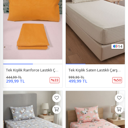
14
Tek Kişilik Ranforce Lastikli Çarşaf Turuncu
Tek Kişilik Saten Lastikli Çarşaf Takımı ( 100X200 & 120X200 ) Bej
444,99 TL
999,90 TL
%33
%50
299,99 TL
499,99 TL