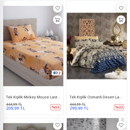
2
Tek Kişilik Mickey Mouse Lastikli Çarşaf Takımı Çocuk Bebek Sarı Mickey
Tek Kişilik Osmanlı Desen Lastikli Çarşaf Takımı Lacivert
444,99 TL
444,99 TL
%53
%33
209,99 TL
299,99 TL