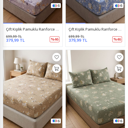
6
6
Çift Kişilik Pamuklu Ranforce Kumaş Lastikli Çarşaf Takımı Papatya Lila
Çift Kişilik Pamuklu Ranforce Kumaş Lastikli Çarşaf Takımı Papatya Mavi
699,99 TL
699,99 TL
%46
%46
379,99 TL
379,99 TL
6
6