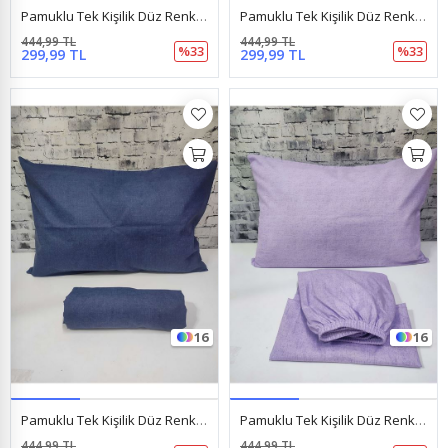
Pamuklu Tek Kişilik Düz Renk Lastikli Çarşaf Takımı Kırmızı
Pamuklu Tek Kişilik Düz Renk Lastikli Çarşaf Takımı Krem
444,99 TL
444,99 TL
%33
%33
299,99 TL
299,99 TL
16
16
Pamuklu Tek Kişilik Düz Renk Lastikli Çarşaf Takımı Lacivert
Pamuklu Tek Kişilik Düz Renk Lastikli Çarşaf Takımı Lila
444,99 TL
444,99 TL