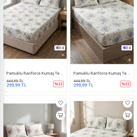
4
4
Pamuklu Ranforce Kumaş Tek Kişilik Lastikli Çarşaf Takımı (100X200 & 120X200) Kelebek Gri
Pamuklu Ranforce Kumaş Tek Kişilik Lastikli Çarşaf Takımı (100X200 & 120X200) Kelebek Mavi
444,99 TL
444,99 TL
%33
%33
299,99 TL
299,99 TL