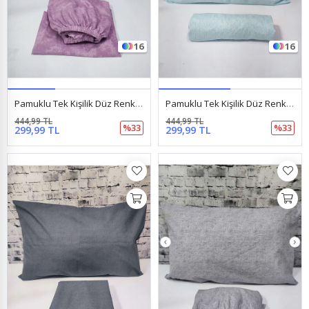
16
16
Pamuklu Tek Kişilik Düz Renk Lastikli Çarşaf Takımı Açık Gülkurusu
Pamuklu Tek Kişilik Düz Renk Lastikli Çarşaf Takımı Açık Turkuaz
444,99 TL
444,99 TL
%33
%33
299,99 TL
299,99 TL