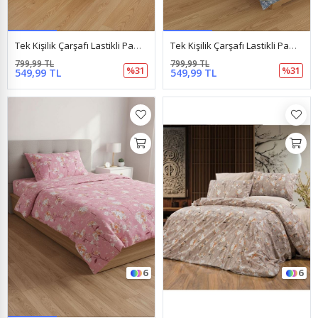
Tek Kişilik Çarşafı Lastikli Pamuklu Ranforce Kumaş Nevresim Takımı Papatya Lila
Tek Kişilik Çarşafı Lastikli Pamuklu Ranforce Kumaş Nevresim Takımı Papatya Mavi
799,99 TL
799,99 TL
%31
%31
549,99 TL
549,99 TL
6
6