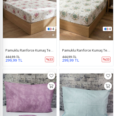
4
4
Pamuklu Ranforce Kumaş Tek Kişilik Lastikli Çarşaf Takımı (100X200 & 120X200) Kelebek Pembe
Pamuklu Ranforce Kumaş Tek Kişilik Lastikli Çarşaf Takımı (100X200 & 120X200) Kelebek Yeşil
444,99 TL
444,99 TL
%33
%33
299,99 TL
299,99 TL