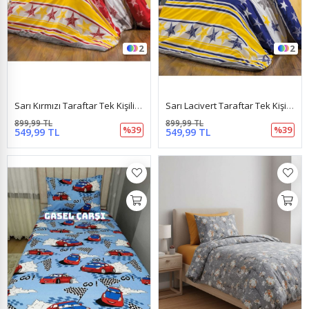
2
2
Sarı Kırmızı Taraftar Tek Kişilik Nevresim Takımı ( Çarşaf Lastikli ) Sarı Kırmızı
Sarı Lacivert Taraftar Tek Kişilik Nevresim Takımı ( Çarşaf Lastikli ) Sarı Lacivert
899,99 TL
899,99 TL
%39
%39
549,99 TL
549,99 TL