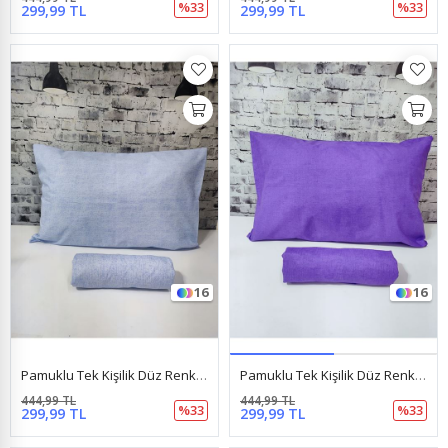
%33
%33
299,99 TL
299,99 TL
16
16
Pamuklu Tek Kişilik Düz Renk Lastikli Çarşaf Takımı Mavi
Pamuklu Tek Kişilik Düz Renk Lastikli Çarşaf Takımı Mor
444,99 TL
444,99 TL
%33
%33
299,99 TL
299,99 TL