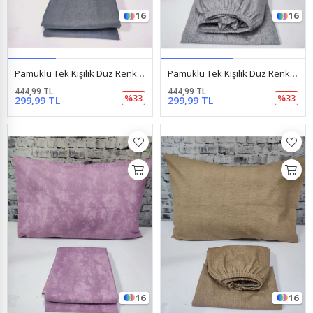
16
16
Pamuklu Tek Kişilik Düz Renk Lastikli Çarşaf Takımı Antrasit
Pamuklu Tek Kişilik Düz Renk Lastikli Çarşaf Takımı Gri
444,99 TL
444,99 TL
%33
%33
299,99 TL
299,99 TL
16
16