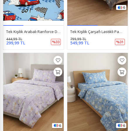
6
Tek Kişilik Arabalı Ranforce Dokuma Kumaş Lastikli Çarşaf Takımı Mavi
Tek Kişilik Çarşafı Lastikli Pamuklu Ranforce Kumaş Nevresim Takımı Papatya Gri
444,99 TL
799,99 TL
%33
%31
299,99 TL
549,99 TL
6
6