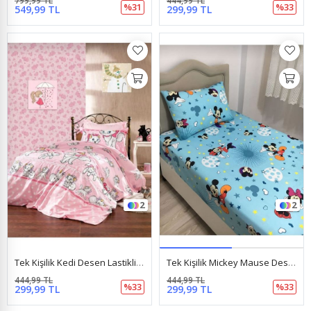
799,99 TL
444,99 TL
%31
%33
549,99 TL
299,99 TL
2
2
Tek Kişilik Kedi Desen Lastikli Çarşaf + 1 Adet Yastık Kılıfı Pembe
Tek Kişilik Mickey Mause Desenli Lastikli Çarşaf Takımı 100X200 Suyeşili
444,99 TL
444,99 TL
%33
%33
299,99 TL
299,99 TL