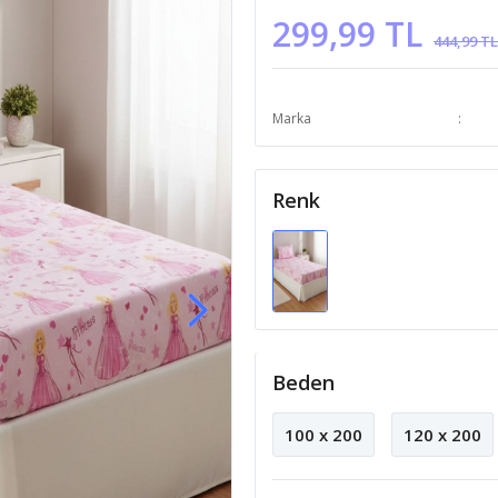
299,99 TL
444,99 TL
Marka
Renk
Beden
100 x 200
120 x 200