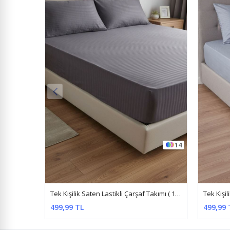
14
14
Tek Kişilik Saten Lastikli Çarşaf Takımı ( 100X200 & 120X200 ) Antrasit
Tek Kişilik Saten Lastikli Çarşaf Takımı ( 100X200 & 120X200 ) Gri
499,99 TL
299,99 