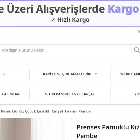
 Üzeri Alışverişlerde
Kargo
✓ Hızlı Kargo
S
LER
KAPITONE ÇOK AMAÇLI PIKE
%100 PAMU
 TAKIMLARI
%100 PAMUK PENYE ÇARŞAF
YO
 Pamuklu Kız Çocuk Lastikli Çarşaf Takımı Pembe
Prenses Pamuklu Kız 
Pembe