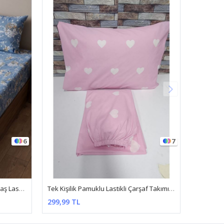
7
14
Tek Kişilik Pamuklu Lastikli Çarşaf Takımı 100X200 & 120X200 Pembe Kalp
Tek Kişilik Saten Lastikli Çarşaf Takımı ( 100X200 & 120X200 ) Kırmızı
499,99 TL