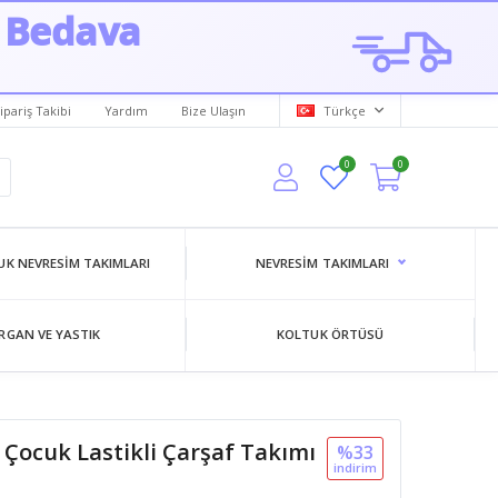
 Bedava
ipariş Takibi
Yardım
Bize Ulaşın
Türkçe
0
0
K NEVRESIM TAKIMLARI
NEVRESIM TAKIMLARI
RGAN VE YASTIK
KOLTUK ÖRTÜSÜ
Çocuk Lastikli Çarşaf Takımı
%33
i̇ndi̇ri̇m