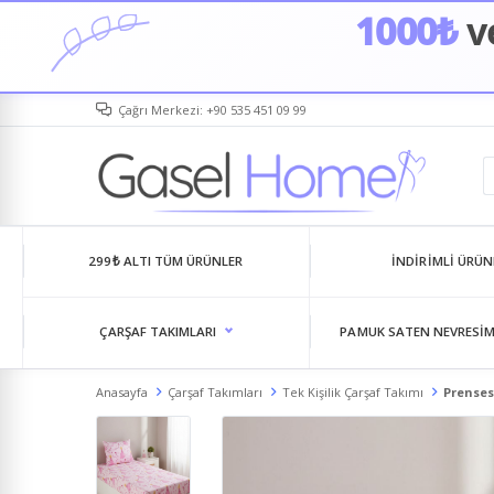
1000₺
ve
Çağrı Merkezi: +90 535 451 09 99
299₺ ALTI TÜM ÜRÜNLER
İNDIRIMLI ÜRÜN
ÇARŞAF TAKIMLARI
PAMUK SATEN NEVRESIM
Anasayfa
Çarşaf Takımları
Tek Kişilik Çarşaf Takımı
Prenses