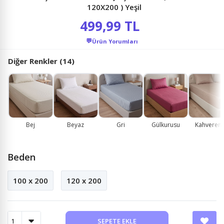
120X200 ) Yeşil
499,99 TL
💬
Ürün Yorumları
Diğer Renkler (14)
Bej
Beyaz
Gri
Gülkurusu
Kahvereng
Beden
100 x 200
120 x 200
SEPETE EKLE