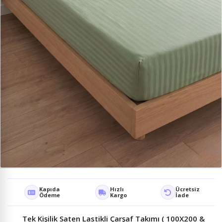
Kapıda
Hızlı
Ücretsiz
Ödeme
Kargo
İade
Tek Kişilik Saten Lastikli Çarşaf Takımı ( 100X200 &