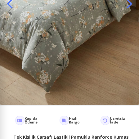
Kapıda
Hızlı
Ücretsiz
Ödeme
Kargo
İade
Tek Kişilik Çarşafı Lastikli Pamuklu Ranforce Kumaş