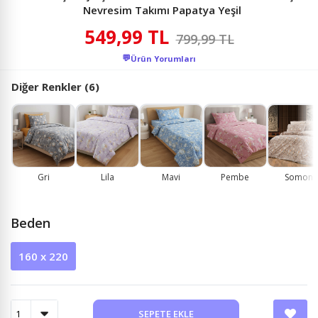
Nevresim Takımı Papatya Yeşil
549,99 TL
799,99 TL
💬
Ürün Yorumları
Diğer Renkler (6)
Gri
Lila
Mavi
Pembe
Somon
Beden
160 x 220
SEPETE EKLE