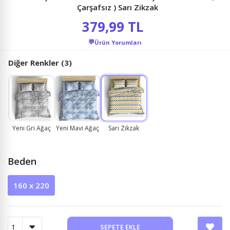
Çarşafsız ) Sarı Zikzak
379,99 TL
💬
Ürün Yorumları
Diğer Renkler (3)
Yeni Gri Ağaç
Yeni Mavi Ağaç
Sarı Zikzak
Beden
160 x 220
SEPETE EKLE