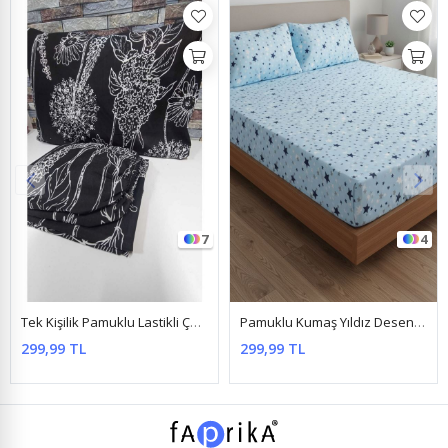
4
4
Pamuklu Kumaş Yıldız Desen Lastikli Çarşaf Takımı Mavi
Pamuklu Ranforce Kumaş Tek Kişilik Lastikli Çarşaf Takımı (100X200 & 120X200) Kelebek Gri
299,99 TL
444,99 TL
%33
299,99 TL