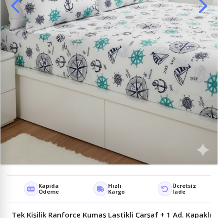
Kapıda
Hızlı
Ücretsiz
Ödeme
Kargo
İade
Tek Kişilik Ranforce Kumaş Lastikli Çarşaf + 1 Ad. Kapaklı