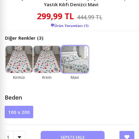
Yastık Kılıfı Denizci Mavi
299,99 TL
444,99 TL
💬
Ürün Yorumları (1)
Diğer Renkler (3)
Kırmızı
Krem
Mavi
Beden
100 x 200
SEPETE EKLE