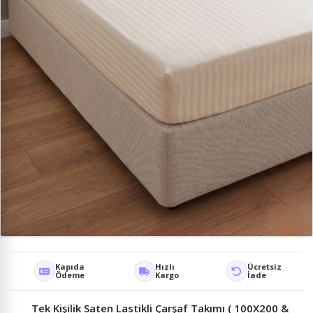
Kapıda
Hızlı
Ücretsiz
Ödeme
Kargo
İade
Tek Kişilik Saten Lastikli Çarşaf Takımı ( 100X200 &