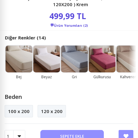
120X200 ) Krem
499,99 TL
💬
Ürün Yorumları (2)
Diğer Renkler (14)
Bej
Beyaz
Gri
Gülkurusu
Kahvereng
Beden
100 x 200
120 x 200
SEPETE EKLE