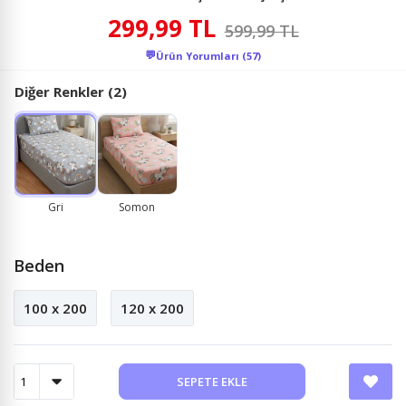
299,99 TL
599,99 TL
💬
Ürün Yorumları (57)
Diğer Renkler (2)
Gri
Somon
Beden
100 x 200
120 x 200
SEPETE EKLE