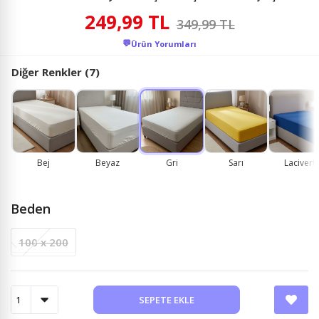
249,99 TL
349,99 TL
💬
Ürün Yorumları
Diğer Renkler (7)
Bej
Beyaz
Gri
Sarı
Lacivert
Beden
100 x 200
SEPETE EKLE