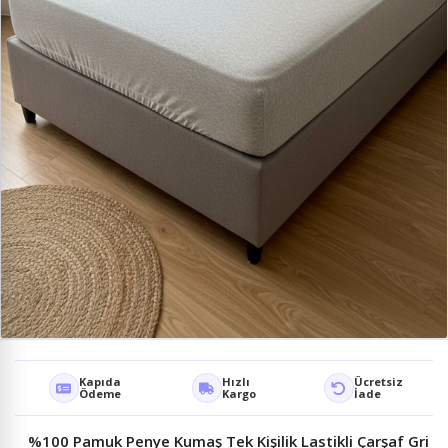
Kapıda
Hızlı
Ücretsiz
Ödeme
Kargo
İade
%100 Pamuk Penye Kumaş Tek Kişilik Lastikli Çarşaf Gri