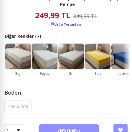
Pembe
249,99 TL
349,99 TL
💬
Ürün Yorumları
Diğer Renkler (7)
Bej
Beyaz
Gri
Sarı
Lacivert
Beden
100 x 200
SEPETE EKLE