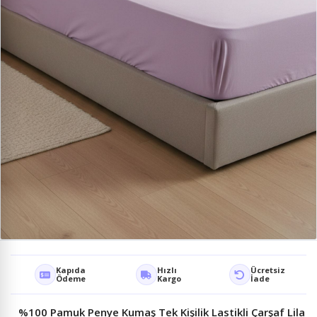
Kapıda
Hızlı
Ücretsiz
Ödeme
Kargo
İade
%100 Pamuk Penye Kumaş Tek Kişilik Lastikli Çarşaf Lila