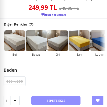
249,99 TL
349,99 TL
💬
Ürün Yorumları
Diğer Renkler (7)
Bej
Beyaz
Gri
Sarı
Lacivert
Beden
100 x 200
SEPETE EKLE