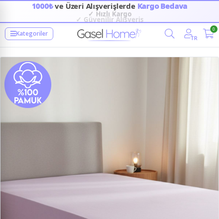
1000₺
ve Üzeri Alışverişlerde
Kargo Bedava
✓ Hızlı Kargo
✓ Güvenilir Alışveriş
0
Kategoriler
TR