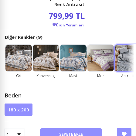
Renk Antrasit
799,99 TL
💬
Ürün Yorumları
Diğer Renkler (9)
Gri
Kahverengi
Mavi
Mor
Antrasit
Beden
180 x 200
SEPETE EKLE