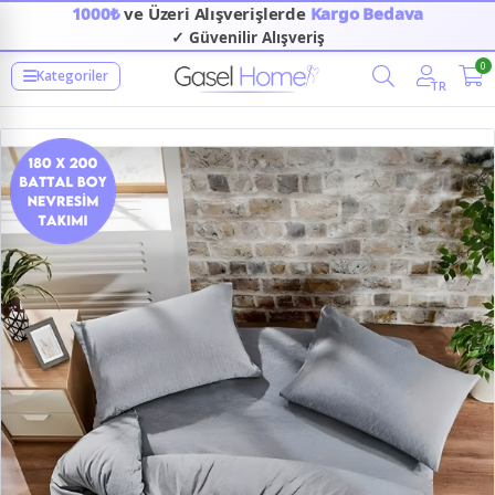
1000₺
ve Üzeri Alışverişlerde
Kargo Bedava
✓ Güvenilir Alışveriş
0
Kategoriler
TR