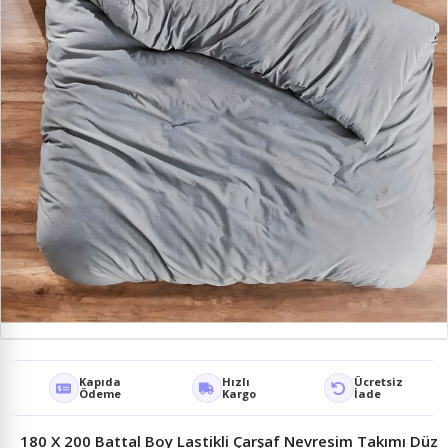
Kapıda
Hızlı
Ücretsiz
Ödeme
Kargo
İade
180 X 200 Battal Boy Lastikli Çarşaf Nevresim Takımı Düz