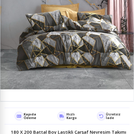
Kapıda
Hızlı
Ücretsiz
Ödeme
Kargo
İade
180 X 200 Battal Boy Lastikli Çarşaf Nevresim Takımı