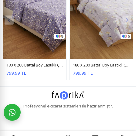
8
6
180 X 200 Battal Boy Lastikli Çarşaf Yeni Papatya Desen Nevresim Takımı Lila
180 X 200 Battal Boy Lastikli Çarşaf Nevresim Takımı Papatya Lila
799,99 TL
799,99 TL
Profesyonel
e-ticaret
sistemleri ile hazırlanmıştır.