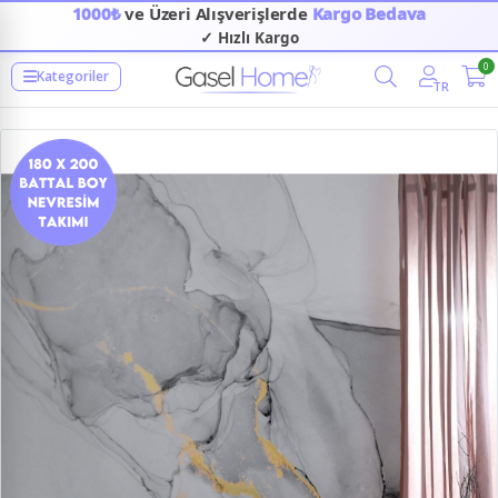
1000₺
ve Üzeri Alışverişlerde
Kargo Bedava
✓ Hızlı Kargo
0
Kategoriler
TR