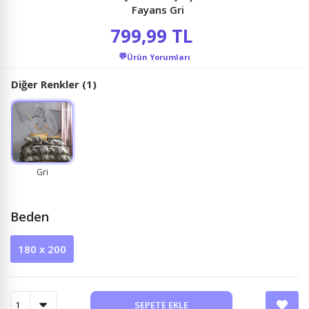
Fayans Gri
799,99 TL
💬
Ürün Yorumları
Diğer Renkler (1)
Gri
Beden
180 x 200
SEPETE EKLE