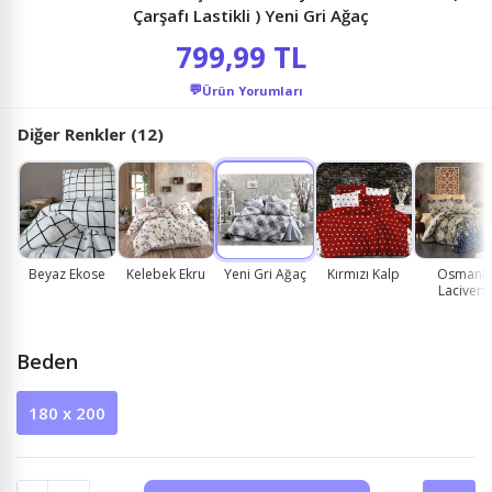
Çarşafı Lastikli ) Yeni Gri Ağaç
799,99 TL
💬
Ürün Yorumları
Diğer Renkler (12)
Beyaz Ekose
Kelebek Ekru
Yeni Gri Ağaç
Kırmızı Kalp
Osmanlı
Lacivert
Beden
180 x 200