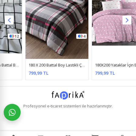
4
12
180 X 200 Battal Boy Lastikli Çarşaflı Nevresim Takımı Nova Desen Kırmızı
180X200 Yataklar İçin Battal Boy Nevresim Takımı ( Çarşafı Lastikli ) Pembe Kalp
799,99 TL
799,99 TL
Profesyonel
e-ticaret
sistemleri ile hazırlanmıştır.