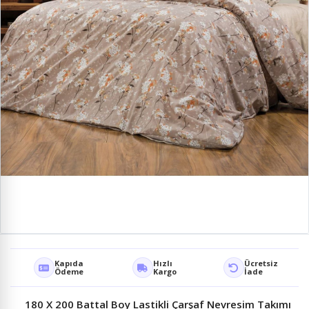
Kapıda
Hızlı
Ücretsiz
Ödeme
Kargo
İade
180 X 200 Battal Boy Lastikli Çarşaf Nevresim Takımı