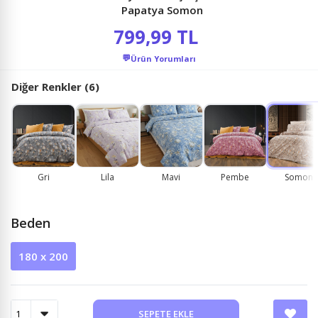
Papatya Somon
799,99 TL
💬
Ürün Yorumları
Diğer Renkler (6)
Gri
Lila
Mavi
Pembe
Somon
Beden
180 x 200
SEPETE EKLE