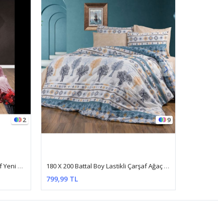
9
3
180 X 200 Battal Boy Lastikli Çarşaf Ağaç Desen Nevresim Takımı Mavi
180 X 200 Battal Boy Lastikli Çarşaf Nevresim Takımı Kelebek Mavi
799,99 TL