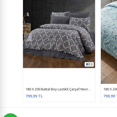
3
8
180 X 200 Battal Boy Lastikli Çarşaf Nevresim Takımı Yeni Kare Siyah
180 X 200 Battal Boy Lastikli Çarşaf Yeni Papatya Desen Nevresim Takımı Turkuaz
799,99 TL
799,99 