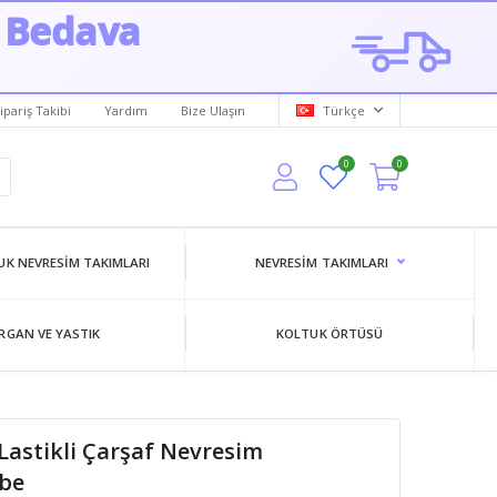
 Bedava
ipariş Takibi
Yardım
Bize Ulaşın
Türkçe
0
0
K NEVRESIM TAKIMLARI
NEVRESIM TAKIMLARI
RGAN VE YASTIK
KOLTUK ÖRTÜSÜ
 Lastikli Çarşaf Nevresim
be