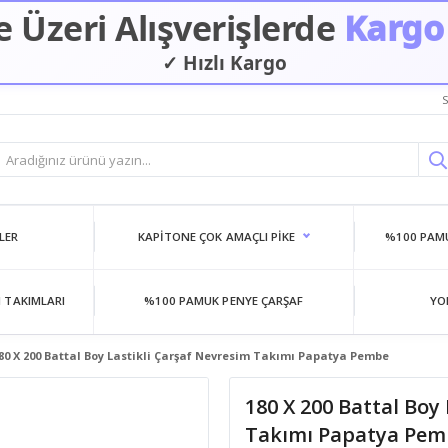
 Üzeri Alışverişlerde
Kargo
✓ Hızlı Kargo
S
LER
KAPITONE ÇOK AMAÇLI PIKE
%100 PAMU
 TAKIMLARI
%100 PAMUK PENYE ÇARŞAF
YO
80 X 200 Battal Boy Lastikli Çarşaf Nevresim Takımı Papatya Pembe
180 X 200 Battal Boy
Takımı Papatya Pem