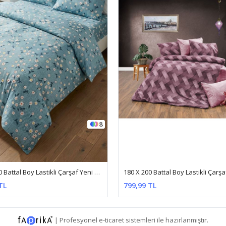
2
180 X 200 Battal Boy Lastikli Çarşaf Yeni Zikzak Desen Nevresim Takım Pembe
TL
799,99 TL
|
Profesyonel
e-ticaret
sistemleri ile hazırlanmıştır.