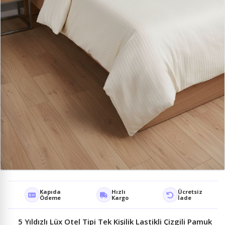
Kapıda
Hızlı
Ücretsiz
Ödeme
Kargo
İade
5 Yıldızlı Lüx Otel Tipi Tek Kişilik Lastikli Çizgili Pamuk