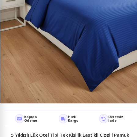
Kapıda
Hızlı
Ücretsiz
Ödeme
Kargo
İade
5 Yıldızlı Lüx Otel Tipi Tek Kişilik Lastikli Çizgili Pamuk