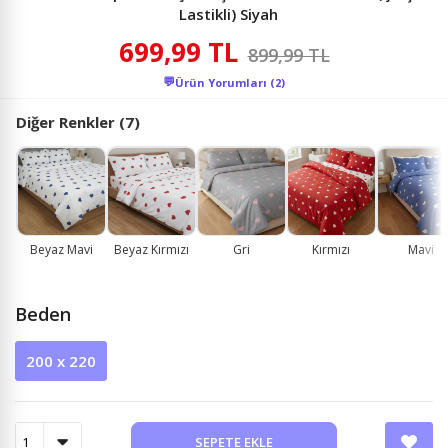
Lastikli) Siyah
699,99 TL
899,99 TL
💬
Ürün Yorumları (2)
Diğer Renkler (7)
Beyaz Mavi
Beyaz Kırmızı
Gri
Kırmızı
Mavi
Beden
200 x 220
SEPETE EKLE