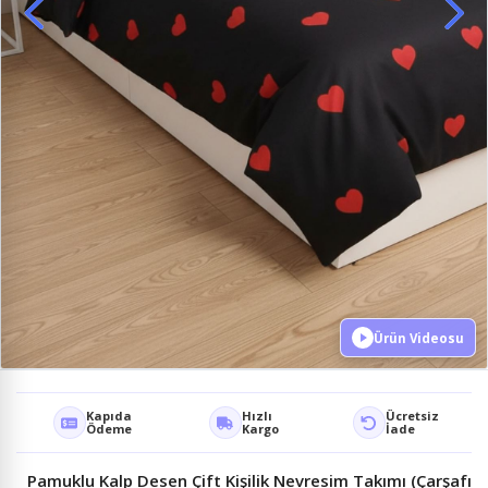
Ürün Videosu
Kapıda
Hızlı
Ücretsiz
Ödeme
Kargo
İade
Pamuklu Kalp Desen Çift Kişilik Nevresim Takımı (Çarşafı