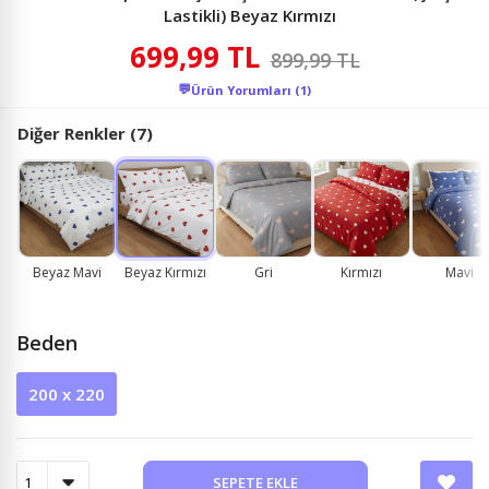
Lastikli) Beyaz Kırmızı
699,99 TL
899,99 TL
💬
Ürün Yorumları (1)
Diğer Renkler (7)
Beyaz Mavi
Beyaz Kırmızı
Gri
Kırmızı
Mavi
Beden
200 x 220
SEPETE EKLE