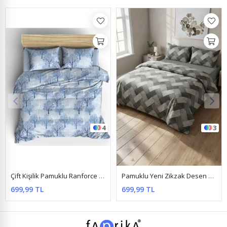
3
Pamuklu Yeni Zikzak Desen Çift Kişilik Nevresim Takım ( Çarşafı Lastikli ) Gri
Pamuklu Kumaş Kristal Desen Çift Kişilik Nevresim Takımı Gri
699,99 TL
699,99 TL