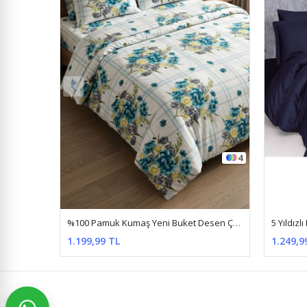
4
16
%100 Pamuk Kumaş Yeni Buket Desen Çift Kişilik Nevresim Takımı Turkuaz
5 Yıldızlı Lüx Otel Tipi Çift Kişilik Lastikli Çizgili Pamuk Saten Nevresim Takımı Lacivert
%17
1.249,99 TL
699,99 
1.499,99 TL