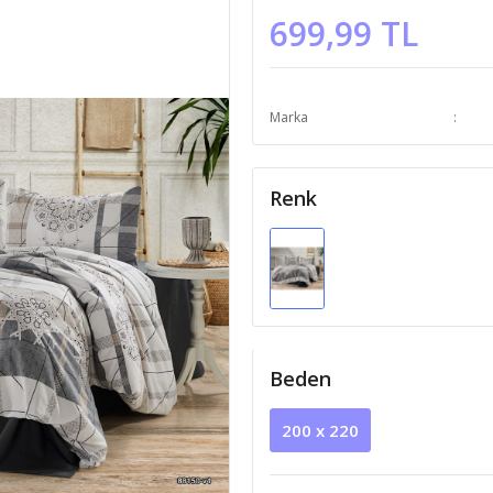
699,99 TL
Marka
Renk
Beden
200 x 220