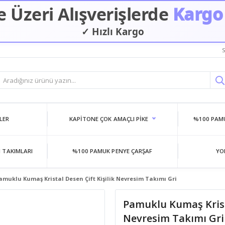
 Üzeri Alışverişlerde
Kargo
✓ Hızlı Kargo
S
LER
KAPITONE ÇOK AMAÇLI PIKE
%100 PAMU
 TAKIMLARI
%100 PAMUK PENYE ÇARŞAF
YO
amuklu Kumaş Kristal Desen Çift Kişilik Nevresim Takımı Gri
Pamuklu Kumaş Krista
Nevresim Takımı Gri