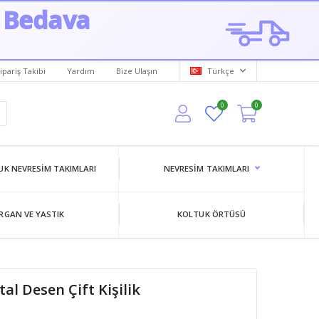
 Bedava
ipariş Takibi
Yardım
Bize Ulaşın
Türkçe
0
0
K NEVRESIM TAKIMLARI
NEVRESIM TAKIMLARI
RGAN VE YASTIK
KOLTUK ÖRTÜSÜ
l Desen Çift Kişilik