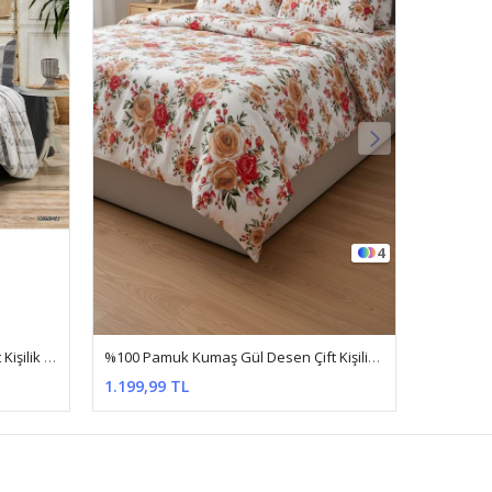
4
4
%100 Pamuk Kumaş Gül Desen Çift Kişilik Nevresim Takımı Kırmızı
Çift Kişilik Pamuklu Ranforce Kumaş Nevresim Takımı ( Çarşafı Lastikli ) Sarı Zikzak
699,99 TL