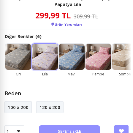
Papatya Lila
299,99 TL
309,99 TL
💬
Ürün Yorumları
Diğer Renkler (6)
Gri
Lila
Mavi
Pembe
Somon
Beden
100 x 200
120 x 200
SEPETE EKLE