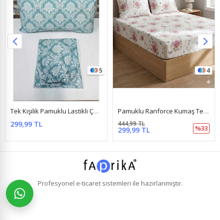
5
4
Tek Kişilik Pamuklu Lastikli Çarşaf Takımı ( Şal-Damaks Desen ) Yeşil
Pamuklu Ranforce Kumaş Tek Kişilik Lastikli Çarşaf Takımı (100X200 & 120X200) Kelebek Pembe
299,99 TL
444,99 TL
%33
299,99 TL
Profesyonel
e-ticaret
sistemleri ile hazırlanmıştır.