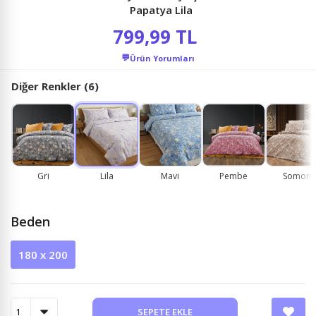
Papatya Lila
799,99 TL
💬
Ürün Yorumları
Diğer Renkler (6)
Gri
Lila
Mavi
Pembe
Somon
Beden
180 x 200
SEPETE EKLE