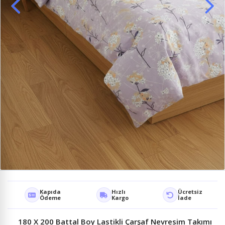
Kapıda
Hızlı
Ücretsiz
Ödeme
Kargo
İade
180 X 200 Battal Boy Lastikli Çarşaf Nevresim Takımı